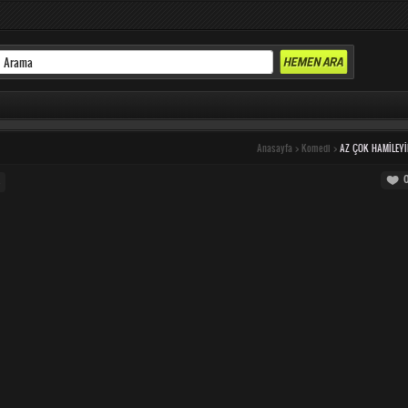
Anasayfa
>
Komedi
>
AZ ÇOK HAMILEY
p