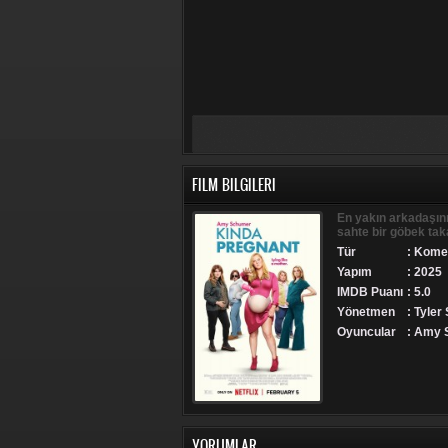
FILM BILGILERI
En yakın arkadaşın
sahte bir göbek taka
Tür
:
Kome
Yapım
: 2025
IMDB Puanı
: 5.0
Yönetmen
: Tyler
Oyuncular
: Amy S
YORUMLAR