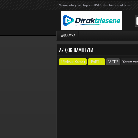
Sitemizde şuan toplam 8506 film bulunmaktadır.
ANASAYFA
AZ ÇOK HAMILEYIM
( Yüksek Kalite )
PART 1
PART 2
Yorum ya