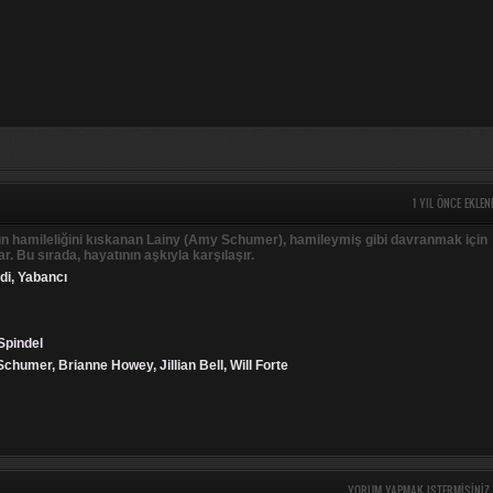
1 YIL ÖNCE EKLEN
ın hamileliğini kıskanan Lainy (Amy Schumer), hamileymiş gibi davranmak için
r. Bu sırada, hayatının aşkıyla karşılaşır.
di
,
Yabancı
 Spindel
chumer, Brianne Howey, Jillian Bell, Will Forte
YORUM YAPMAK ISTERMISINIZ