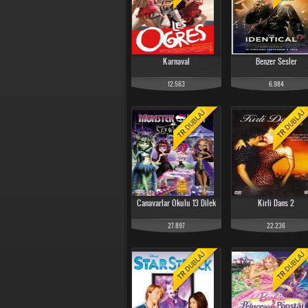
Karnaval
Benzer Sesler
12.563
6.984
Canavarlar Okulu 13 Dilek
Kirli Dans 2
27.897
22.236