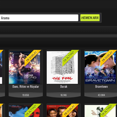
Dans, Ritim ve Rüyalar
Durak
Bravetown
19.656
16.146
43.984