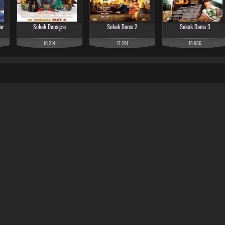
ar
Sokak Dansçısı
Sokak Dansı 2
Sokak Dansı 3
10.214
17.201
18.936