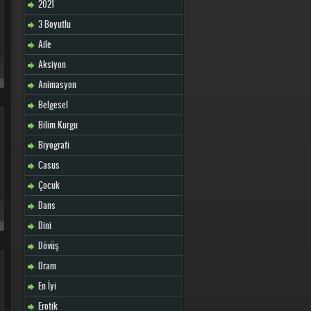
2021
3 Boyutlu
Aile
Aksiyon
Animasyon
Belgesel
Bilim Kurgu
Biyografi
Casus
Çocuk
Dans
Dini
Dövüş
Dram
En İyi
Erotik