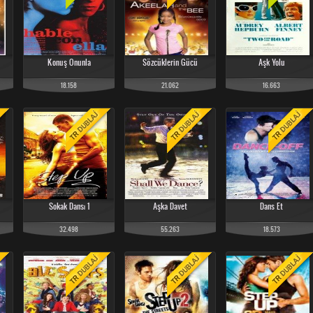
Konuş Onunla
Sözcüklerin Gücü
Aşk Yolu
18.158
21.062
16.663
Sokak Dansı 1
Aşka Davet
Dans Et
32.498
55.263
18.573