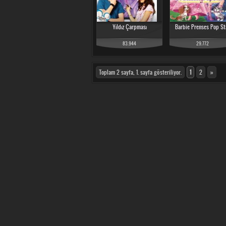
Yıldız Çarpması
Barbie Prenses Pop St
83.944
29.772
Toplam 2 sayfa, 1. sayfa gösteriliyor.
1
2
»