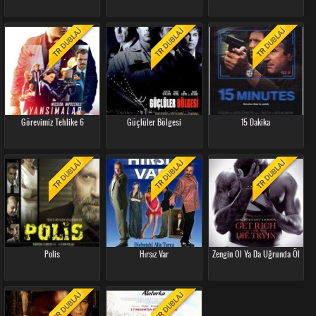
Görevimiz Tehlike 6
Güçlüler Bölgesi
15 Dakika
Polis
Hırsız Var
Zengin Ol Ya Da Uğrunda Öl