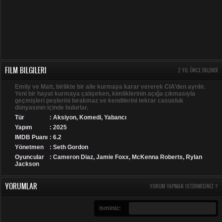
FILM BILGILERI
2 YIL ÖNCE EKLENDI
Emily ve Matt, birlikte bir aile kurmaya karar vererek CIA’den ayrılır.
Yeni bir hayat kurmaya çalışırken, kimliklerinin açığa çıkmasıyla
geçmişleri peşlerini bırakmaz ve kendilerini tekrar casusluk
dünyasının içinde bulurlar.
Tür
:
Aksiyon
,
Komedi
,
Yabancı
Yapım
: 2025
IMDB Puanı
: 6.2
Yönetmen
: Seth Gordon
Oyuncular
: Cameron Diaz, Jamie Foxx, McKenna Roberts, Rylan
Jackson
YORUMLAR
YORUM YAPMAK ISTERMISINIZ ?
isminiz: