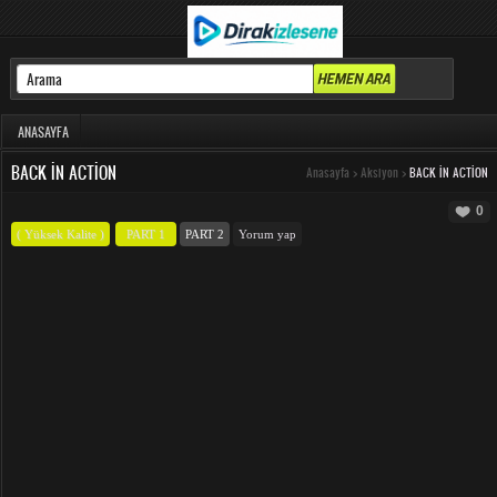
ANASAYFA
BACK IN ACTION
Anasayfa
>
Aksiyon
>
BACK IN ACTION
0
( Yüksek Kalite )
PART 1
PART 2
Yorum yap