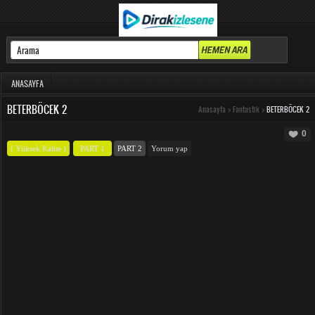
ANASAYFA
BETERBÖCEK 2
Anasayfa
>
Fantastik
>
BETERBÖCEK 2
0
( Yüksek Kalite )
PART 1
PART 2
Yorum yap