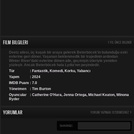
FILM BILGILERI
1 YIL ÖNCE EKLENDI
Deetz ailesi, üç kuşak bir araya gelerek Beterböcek'in bulunduğu eski
evlerine geri döner. Yaşanan beklenmedik bir trajedinin ardından
Winter River’daki evlerine dönen aile, geçmişin izleriyle yeniden
yüzleşir. Ancak Beterböcek hala Lydia’nın peşindedir.
Tür
:
Fantastik
,
Komedi
,
Korku
,
Yabancı
Yapım
: 2024
IMDB Puanı
: 7.0
Yönetmen
: Tim Burton
Oyuncular
: Catherine O'Hara, Jenna Ortega, Michael Keaton, Winona
Ryder
YORUMLAR
YORUM YAPMAK ISTERMISINIZ ?
isminiz: