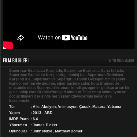
FILM BILGILERI
13 YIL ÖNCE EKLENDI
Superman Brainiaca Karşı izle, Superman Brainiaca Karşı full izle,
Superman Brainiaca Karşı türkçe dublaj izle, Superman Brainiaca
Karşı hd izle, Superman ve Supergirl, Kripton Gezegeni’nin başkenti
Kandor şehrini ele geçiren, siber güçlere sahip kötü Brainiac ile
mücadele eder. Superman’in amacı kendi gezegenini gittikçe artan bir
güce sahip olan Brainiac’tan geri almaktır. Süperman animasyon ve
çocuk filmleri içerisinde her yaştan izleyiclerinin beğenisini
kazanmıştır.
Tür
:
Aile
,
Aksiyon
,
Animasyon
,
Çocuk
,
Macera
,
Yabancı
Yapım
: 2013 - ABD
IMDB Puanı
: 6.4
Yönetmen
: James Tucker
Oyuncular
: John Noble , Matthew Bomer