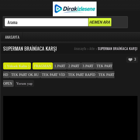
ANASAYFA
SUPERMAN BRAINIACA KARŞI
Anasayfa
>
Aile
>
SUPERMAN BRAINIACA KARŞI
3
( Yüksek Kalite )
FRAGMAN
1.PART
2.PART
3.PART
TEK PART
HD
TEK PART OK.RU
TEK PART VID
TEK PART RAPID
TEK PART
OPEN
Yorum yap