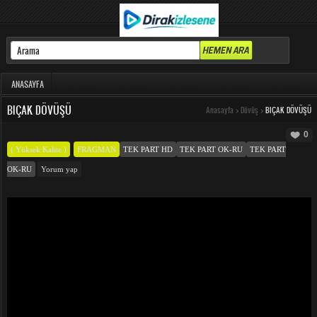
ANASAYFA
BIÇAK DÖVÜŞÜ
Anasayfa
>
Dövüş
>
BIÇAK DÖVÜŞÜ
0
( Yüksek Kalite )
FRAGMAN
TEK PART HD
TEK PART OK-RU
TEK PART
OK-RU
Yorum yap