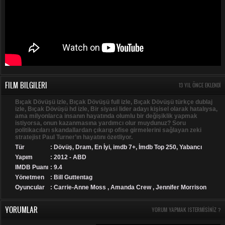
FILM BILGILERI
13 YIL ÖNCE EKLENDI
Bıçak Dövüşü izle, Bıçak Dövüşü full izle, Bıçak Dövüşü türkçe dublaj
izle, Bıçak Dövüşü hd izle, Bir siyasi lider adayı kişisel olarak hatalıysa,
ama milyonlarca insanın hayatında olumlu bir değişiklik yapmak
istiyorsa, onun kazanmasına yardımcı olur muydunuz? Soru
politikacıları skandallardan çıkarıp ofise girmelerini sağlayan zeki
stratejist Paul Turner’ın hayatını özetliyor.
Tür
:
Dövüş
,
Dram
,
En İyi
,
imdb 7+
,
İmdb Top 250
,
Yabancı
Yapım
: 2012 - ABD
IMDB Puanı
: 9.4
Yönetmen
: Bill Guttentag
Oyuncular
: Carrie-Anne Moss , Amanda Crew , Jennifer Morrison
YORUMLAR
YORUM YAPMAK ISTERMISINIZ ?