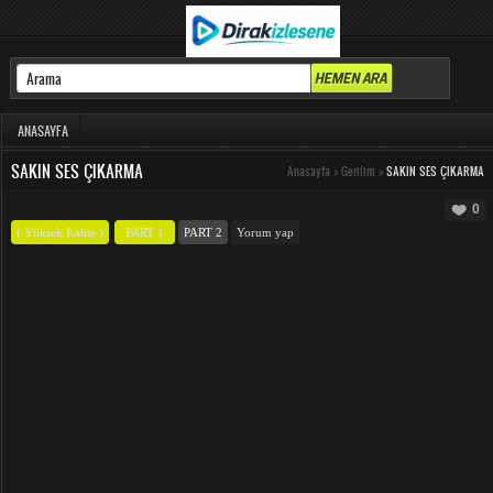
ANASAYFA
SAKIN SES ÇIKARMA
Anasayfa
>
Gerilim
>
SAKIN SES ÇIKARMA
0
( Yüksek Kalite )
PART 1
PART 2
Yorum yap