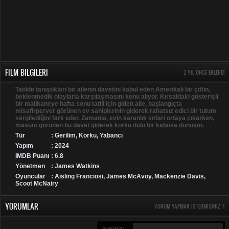
FILM BILGILERI
2 YIL ÖNCE EKLENDI
Tatilde tanıştıkları bir ailenin davetini kabul eden Amerikalı bir çiftin,
beklenmedik olaylarla karşılaşmasını konu alıyor. Kırsaldaki gösterişli
bir malikaneye hafta sonu tatili için giden aile, başlangıçta
misafirperver görünen ev sahiplerinin giderek rahatsız edici bir tutum
sergilediğini fark eder. Zamanla, evin karanlık sırları ortaya çıkarken,
masum görünen bu davet giderek korku dolu bir kabusa dönüşür.
Tür
:
Gerilim
,
Korku
,
Yabancı
Yapım
: 2024
IMDB Puanı
: 6.8
Yönetmen
: James Watkins
Oyuncular
: Aisling Franciosi, James McAvoy, Mackenzie Davis,
Scoot McNairy
YORUMLAR
YORUM YAPMAK ISTERMISINIZ ?
isminiz: