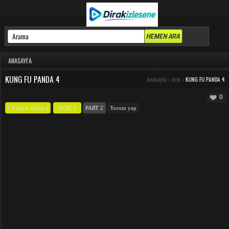
ANASAYFA
KUNG FU PANDA 4
Anasayfa
>
Aile
>
KUNG FU PANDA 4
0
( Yüksek Kalite )
PART 1
PART 2
Yorum yap