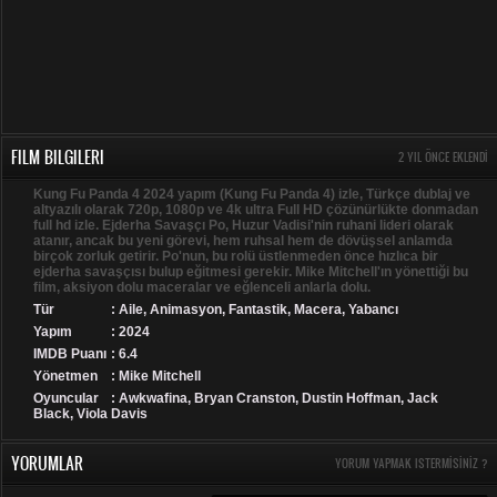
FILM BILGILERI
2 YIL ÖNCE EKLENDI
Kung Fu Panda 4 2024 yapım (Kung Fu Panda 4) izle, Türkçe dublaj ve
altyazılı olarak 720p, 1080p ve 4k ultra Full HD çözünürlükte donmadan
full hd izle. Ejderha Savaşçı Po, Huzur Vadisi'nin ruhani lideri olarak
atanır, ancak bu yeni görevi, hem ruhsal hem de dövüşsel anlamda
birçok zorluk getirir. Po'nun, bu rolü üstlenmeden önce hızlıca bir
ejderha savaşçısı bulup eğitmesi gerekir. Mike Mitchell'ın yönettiği bu
film, aksiyon dolu maceralar ve eğlenceli anlarla dolu.
Tür
:
Aile
,
Animasyon
,
Fantastik
,
Macera
,
Yabancı
Yapım
: 2024
IMDB Puanı
: 6.4
Yönetmen
: Mike Mitchell
Oyuncular
: Awkwafina, Bryan Cranston, Dustin Hoffman, Jack
Black, Viola Davis
YORUMLAR
YORUM YAPMAK ISTERMISINIZ ?