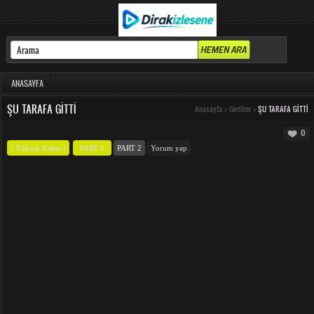
ANASAYFA
ŞU TARAFA GITTI
Anasayfa
>
Gerilim
>
ŞU TARAFA GITTI
0
( Yüksek Kalite )
PART 1
PART 2
Yorum yap