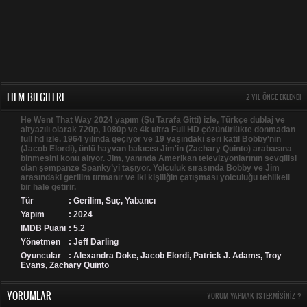
FILM BILGILERI
2 YIL ÖNCE EKLENDI
He Went That Way 2024 yapım (Şu Tarafa Gitti) izle, Türkçe dublaj ve
altyazılı olarak 720p, 1080p ve 4k ultra Full HD çözünürlükte donmadan
full hd izle. 1964 yılında geçiyor ve 19 yaşındaki seri katil Bobby'nin
(Jacob Elordi), ünlü hayvan bakıcısı Jim'in (Zachary Quinto) arabasına
binmesini konu alıyor. Jim, yanında Amerikan televizyonlarının sevgilisi
olan şempanze Spanky’yi taşıyor. Yolculuk sırasında Bobby ve Jim
arasındaki gerilim tırmanır ve iki kişiliğin çatışması yolculuğu tehlikeli
bir hale getirir.
Tür
:
Gerilim
,
Suç
,
Yabancı
Yapım
: 2024
IMDB Puanı
: 5.2
Yönetmen
: Jeff Darling
Oyuncular
: Alexandra Doke, Jacob Elordi, Patrick J. Adams, Troy
Evans, Zachary Quinto
YORUMLAR
YORUM YAPMAK ISTERMISINIZ ?