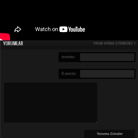
Tür
:
Dram
,
Erotik
,
Gerilim
,
Yabancı
Yapım
: 1997 - ABD
IMDB Puanı
: 7.5
Yönetmen
: Kurt Voss
Oyuncular
: Jaime Pressly , Megan Edwards , Susan Tyrrell
YORUMLAR
YORUM YAPMAK ISTERMISINIZ ?
isminiz:
E-posta: