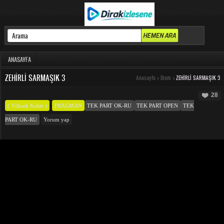
ANASAYFA
ZEHIRLI SARMAŞIK 3
Anasayfa
>
Dram
>
ZEHIRLI SARMAŞIK 3
28
( Yüksek Kalite )
FRAGMAN
TEK PART OK-RU
TEK PART OPEN
TEK
PART OK-RU
Yorum yap
FILM BILGILERI
12 YIL ÖNCE EKLENDI
Zehirli Sarmaşık 3 izle, Zehirli Sarmaşık 3 full izle, Zehirli Sarmaşık 3
türkçe dublaj izle, Zehirli Sarmaşık 3 hd izle, Michael ile Joy uzun
dönemdir sevgilidir. Birbirlerini seviyorlardır ancak hiç cinsel ilişkiye
girmemişlerdir. Nedeni ise Joy'un korkması ve kendisini kadınlara
daha yakın hissetmesidir. Bunca zaman sevgilisine ihanet etmeyen
Michael, Violet'in tahriklerine artık dayanamaz ve birlikte olurlar.
İstemeden girdiği bu ilişkiden sonra artık her seferinde Violet'e yenik
düşer ve ateşli ilişkiler yaşarlar.