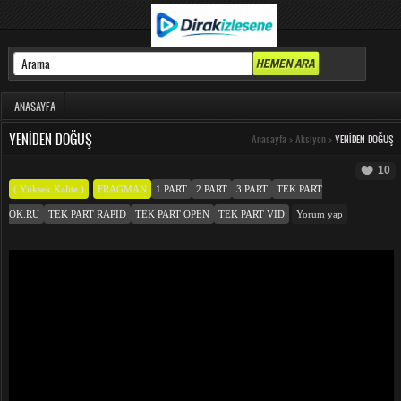
ANASAYFA
YENIDEN DOĞUŞ
Anasayfa
>
Aksiyon
>
YENIDEN DOĞUŞ
10
( Yüksek Kalite )
FRAGMAN
1.PART
2.PART
3.PART
TEK PART
OK.RU
TEK PART RAPID
TEK PART OPEN
TEK PART VID
Yorum yap