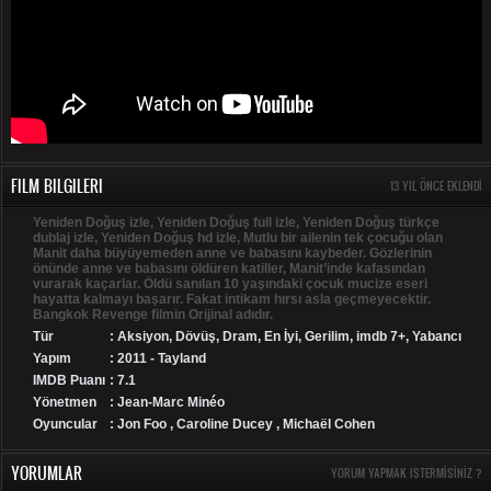
FILM BILGILERI
13 YIL ÖNCE EKLENDI
Yeniden Doğuş izle, Yeniden Doğuş full izle, Yeniden Doğuş türkçe
dublaj izle, Yeniden Doğuş hd izle, Mutlu bir ailenin tek çocuğu olan
Manit daha büyüyemeden anne ve babasını kaybeder. Gözlerinin
önünde anne ve babasını öldüren katiller, Manit’inde kafasından
vurarak kaçarlar. Öldü sanılan 10 yaşındaki çocuk mucize eseri
hayatta kalmayı başarır. Fakat intikam hırsı asla geçmeyecektir.
Bangkok Revenge filmin Orijinal adıdır.
Tür
:
Aksiyon
,
Dövüş
,
Dram
,
En İyi
,
Gerilim
,
imdb 7+
,
Yabancı
Yapım
: 2011 - Tayland
IMDB Puanı
: 7.1
Yönetmen
: Jean-Marc Minéo
Oyuncular
: Jon Foo , Caroline Ducey , Michaël Cohen
YORUMLAR
YORUM YAPMAK ISTERMISINIZ ?