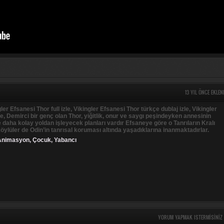
13 YIL ÖNCE EKLEN
gler Efsanesi Thor full izle, Vikingler Efsanesi Thor türkçe dublaj izle, Vikingler
le, Demirci bir genç olan Thor, yiğitlik, onur ve saygı peşindeyken annesinin
ve daha kolay yoldan işleyecek planları vardır Efsaneye göre o Tanrıların Kralı
köylüler de Odin’in tanrısal koruması altında yaşadıklarına inanmaktadırlar.
Animasyon
,
Çocuk
,
Yabancı
YORUM YAPMAK ISTERMISINIZ