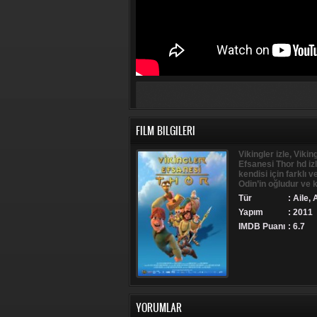
FILM BILGILERI
Vikingler izle, Vikin
Efsanesi Thor hd iz
kendisi için farklı 
Odin’in oğludur ve 
Tür
:
Aile
,
Yapım
: 2011
IMDB Puanı
: 6.7
YORUMLAR