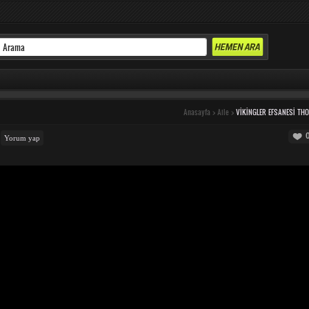
Anasayfa
>
Aile
>
VIKINGLER EFSANESI TH
Yorum yap