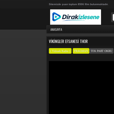
Sitemizde şuan toplam 8506 film bulunmaktadır.
ANASAYFA
VIKINGLER EFSANESI THOR
( Yüksek Kalite )
FRAGMAN
TEK PART OKRU