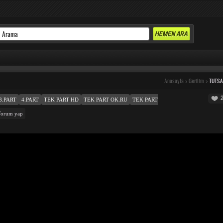
Anasayfa
>
Gerilim
>
TUTS
3.PART
4.PART
TEK PART HD
TEK PART OK.RU
TEK PART
orum yap