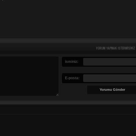
YORUM YAPMAK ISTERMISINIZ
isminiz:
E-posta: