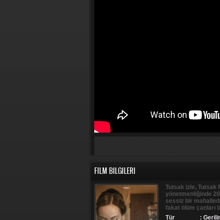
FILM BILGILERI
Tutsak izle, Tutsak 
yönetmenliğinde 201
sessiz bir mahalled
fakat ölüm çanları b
Tür
:
Geril