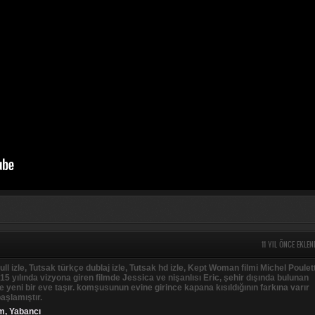
11 YIL ÖNCE EKLEN
full izle, Tutsak türkçe dublaj izle, Tutsak hd izle, Kept Woman filmi Michel Poulet
5 yılında vizyona giren filmde Jessica ve nişanlısı Eric, şehir dışında bulunan
e yeni bir eve taşır. komşusunun evine girince kapana kısıldığının farkına varır
aşlamıştır.
im
,
Yabancı