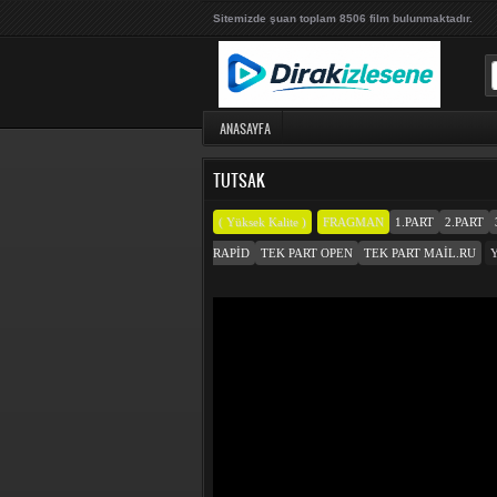
Sitemizde şuan toplam 8506 film bulunmaktadır.
ANASAYFA
TUTSAK
( Yüksek Kalite )
FRAGMAN
1.PART
2.PART
RAPID
TEK PART OPEN
TEK PART MAIL.RU
Y