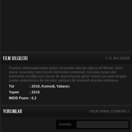
FILM BILGILERI
6 YIL ÖNCE EKLENDI
Fransız sinemalarından gelen stresinizi alacak eğlenceli filmde, Dört
duvar arasında televizyon izlemekle yetinmek zorunda kalan dul
kalmanın verdiği aşırı baskı ile depresyona giren hubert jacquin birgün
yanlış anlaşılması ile beraber gelişen bir komedi dizesini anlatıyor.
Tür
:
2016
,
Komedi
,
Yabancı
Yapım
: 2016
IMDB Puanı
: 6.2
YORUMLAR
YORUM YAPMAK ISTERMISINIZ ?
isminiz: