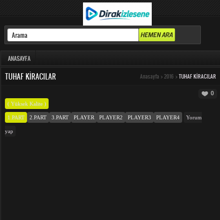
ANASAYFA
TUHAF KIRACILAR
Anasayfa
>
2016
>
TUHAF KIRACILAR
0
( Yüksek Kalite )
1.PART
2.PART
3.PART
PLAYER
PLAYER2
PLAYER3
PLAYER4
Yorum
yap