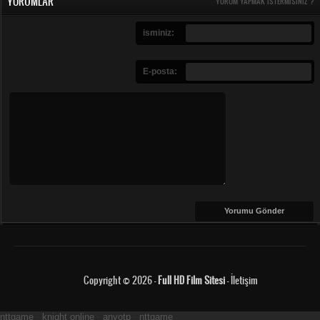
YORUMLAR
YORUM YAPMAK ISTERMISINIZ ?
isminiz:
E-posta:
Copyright © 2026 -
Full HD Film Sitesi
-
İletişim
nttgame
-
knight online
-
anyotp
-
nttgame