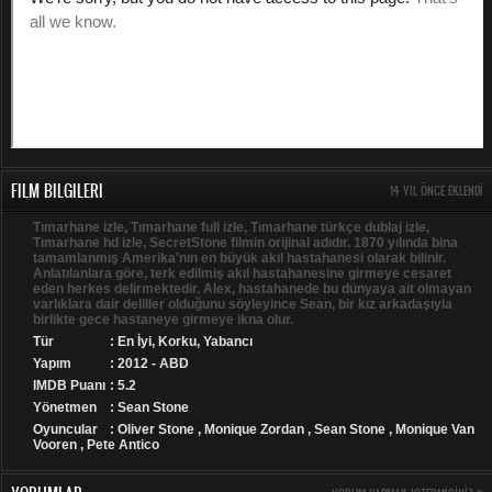
FILM BILGILERI
14 YIL ÖNCE EKLENDI
Tımarhane izle, Tımarhane full izle, Tımarhane türkçe dublaj izle,
Tımarhane hd izle, SecretStone filmin orijinal adıdır. 1870 yılında bina
tamamlanmış Amerika'nın en büyük akıl hastahanesi olarak bilinir.
Anlatılanlara göre, terk edilmiş akıl hastahanesine girmeye cesaret
eden herkes delirmektedir. Alex, hastahanede bu dünyaya ait olmayan
varlıklara dair deliller olduğunu söyleyince Sean, bir kız arkadaşıyla
birlikte gece hastaneye girmeye ikna olur.
Tür
:
En İyi
,
Korku
,
Yabancı
Yapım
: 2012 - ABD
IMDB Puanı
: 5.2
Yönetmen
: Sean Stone
Oyuncular
: Oliver Stone , Monique Zordan , Sean Stone , Monique Van
Vooren , Pete Antico