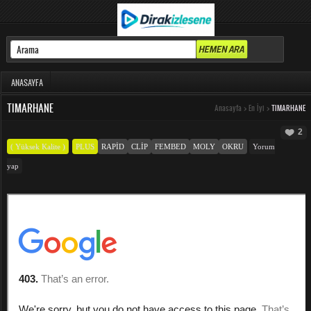
ANASAYFA
TIMARHANE
Anasayfa
>
En İyi
>
TIMARHANE
2
( Yüksek Kalite )
PLUS
RAPID
CLIP
FEMBED
MOLY
OKRU
Yorum
yap