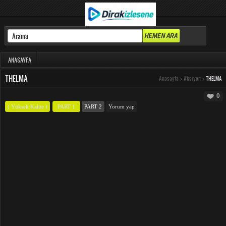
ANASAYFA
THELMA
Anasayfa
>
Aksiyon
>
THELMA
0
( Yüksek Kalite )
PART 1
PART 2
Yorum yap