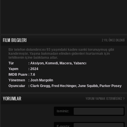
FILM BILGILERI
2 YIL ÖNCE EKLENDI
Bir telefon dolandırıcısı 93 yaşındaki kadını sanki torunuymuş gibi
kandırmıştır. Yaşına bakmadan elinden gidenleri kurtarmak için
tehlikenin içine balıklama atlar.
Tür
:
Aksiyon
,
Komedi
,
Macera
,
Yabancı
Yapım
: 2024
IMDB Puanı
: 7.6
Yönetmen
: Josh Margolin
Oyuncular
: Clark Gregg, Fred Hechinger, June Squibb, Parker Posey
YORUMLAR
YORUM YAPMAK ISTERMISINIZ ?
isminiz:
E-posta: