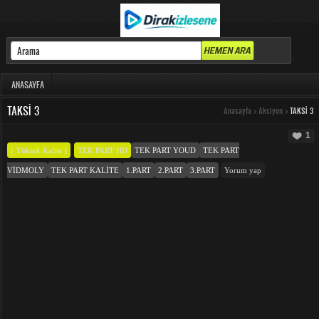
ANASAYFA
TAKSI 3
Anasayfa
>
Aksiyon
>
TAKSI 3
1
( Yüksek Kalite )
TEK PART HD
TEK PART YOUD
TEK PART
VIDMOLY
TEK PART KALITE
1.PART
2.PART
3.PART
Yorum yap