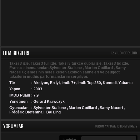
FILM BILGILERI
12 YIL ÖNCE EKLENDI
Taksi 3 izle, Taksi 3 full izle, Taksi 3 türkçe dublaj izle, Taksi 3 hd izle,
Fransız sinemasından Sylvester Stallone , Marion Cotillard , Samy
Naceri üçlemesinin nefes kesen aksiyon sahneleri ve peugeot
taksilerin müthiş parformanslarını sergiliyor.
Tür
:
Aksiyon
,
En İyi
,
imdb 7+
,
İmdb Top 250
,
Komedi
,
Yabancı
Yapım
: 2003
IMDB Puanı
: 7.9
Yönetmen
: Gerard Krawczyk
Oyuncular
: Sylvester Stallone , Marion Cotillard , Samy Naceri ,
Frédéric Diefenthal , Bai Ling
YORUMLAR
YORUM YAPMAK ISTERMISINIZ ?
isminiz: