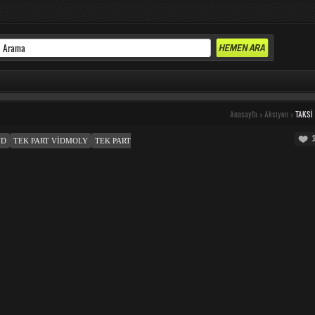
Anasayfa
>
Aksiyon
>
TAKSI
UD
TEK PART VIDMOLY
TEK PART