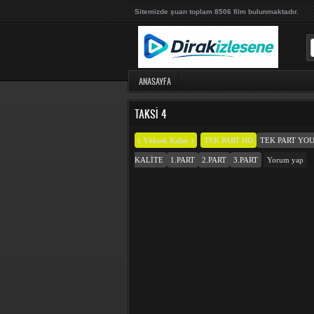
Sitemizde şuan toplam 8506 film bulunmaktadır.
ANASAYFA
TAKSI 4
( Yüksek Kalite )
TEK PART HD
TEK PART YO
KALITE
1.PART
2.PART
3.PART
Yorum yap