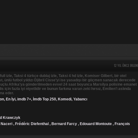
12 YIL ÖNCE EKLEN
 full izle, Taksi 4 türkçe dublaj izle, Taksi 4 hd izle, Komiser Gilbert, bir otel
ist, ünlü futbol yıldızı Djibril Cisse’yi ise yasadışı bir göçmen sanacak derecede
ir suçlu Afrika’ya gönderilmeden evvel 24 saat boyunca Marsilya polisine emanet
olis için fazla iyi niyetlidir ve bunun farkına varan zeki hırsız, Emilien’i aslında
na eder.
on
,
En İyi
,
imdb 7+
,
İmdb Top 250
,
Komedi
,
Yabancı
rd Krawczyk
Naceri , Frédéric Diefenthal , Bernard Farcy , Edouard Montoute , François