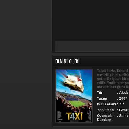
FILM BILGILERI
Taksi 4 izle, Taksi 4
temizlikçisini terör
saftır. Belçikalı b
edilir. Emilien bir p
masum olduğuna ik
Tür
:
Aksiy
Yapım
: 2007
IMDB Puanı
: 7.7
Yönetmen
: Gera
Oyuncular
: Samy 
Damiens