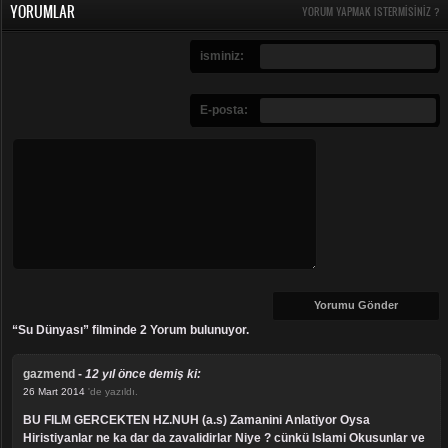
YORUMLAR
YORUM YAPMAK ISTERMISINIZ ?
isminiz:
E-posta:
“Su Dünyası” filminde 2 Yorum bulunuyor.
gazmend
-
12 yıl önce demiş ki:
26 Mart 2014
'de yazıldı.
BU FILM GERCEKTEN HZ.NUH (a.s) Zamanini Anlatiyor Oysa
Hiristiyanlar ne ka dar da zavalidirlar Niye ? cünkü Islami Okusunlar ve