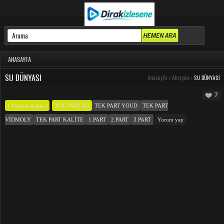
ANASAYFA
SU DÜNYASI
Anasayfa
>
Aksiyon
>
SU DÜNYASI
7
( Yüksek Kalite )
TEK PART HD
TEK PART YOUD
TEK PART
VIDMOLY
TEK PART KALITE
1.PART
2.PART
3.PART
Yorum yap