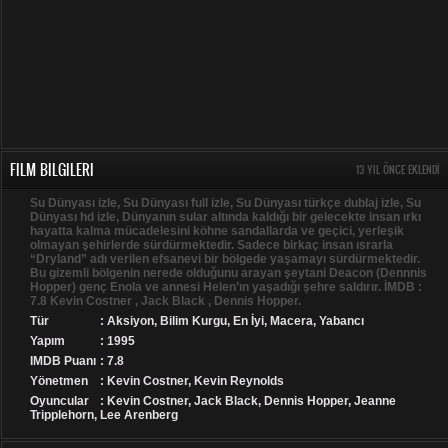
FILM BILGILERI
13 YIL ÖNCE EKLENDI
Su Dünyası izle, Su Dünyası full izle, Su Dünyası türkçe dublaj izle, Su
Dünyası hd izle, Dünyanın sular altında kaldığı bir gelecekte insan ırkı
hayatta kalma mücadelesini köhne sandallarda ve geçici, yerleşik
olmayan şehirlerde sürdürmektedir. Sadece birkaç insan ısrarla
“Dryland” adı verilen efsanevi bir bölgede yaşamayı sürdürmektedir.
Bu gizemli bölgenin nerede olduğunu arayan şeytani Deacon (Dennnis
Hopper) genç Enola ve annesi Helen’ın yaşadığı şehre saldırır. İMDB :
7.8 Kevin Costner , Jack Black , Dennis Hopper.
Tür
:
Aksiyon
,
Bilim Kurgu
,
En İyi
,
Macera
,
Yabancı
Yapım
: 1995
IMDB Puanı
: 7.8
Yönetmen
: Kevin Costner, Kevin Reynolds
Oyuncular
: Kevin Costner, Jack Black, Dennis Hopper, Jeanne
Tripplehorn, Lee Arenberg