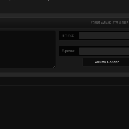
YORUM YAPMAK ISTERMISINIZ
isminiz:
E-posta: