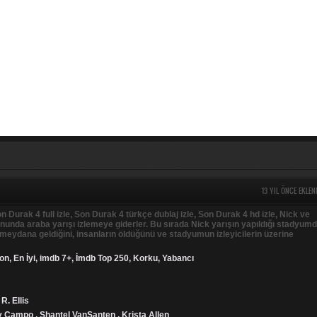
13 YIL ÖNCE EKLEN
n Durak 4 full izle, Son Durak 4 türkçe dublaj izle, Son Durak 4 hd izle, Nick ve
nunda araba yarışı izlemeye giderler. Bu sırada Nick yarışın yapıldığı stadyum
meydana geldiğini, insanların öldüğünü ve stadyumun izleyicilerin üzerine
on
,
En İyi
,
imdb 7+
,
İmdb Top 250
,
Korku
,
Yabancı
R. Ellis
 Campo , Shantel VanSanten , Krista Allen