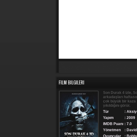
FILM BILGILERI
Son Durak 4 izle, So
arkadaşları haftaso
çok büyük bir kaza 
yıkıldığını görür.
Tür
:
Aksiy
Yapım
: 2009
IMDB Puanı
: 7.0
Yönetmen
: David 
Oyuncular
: Bobby