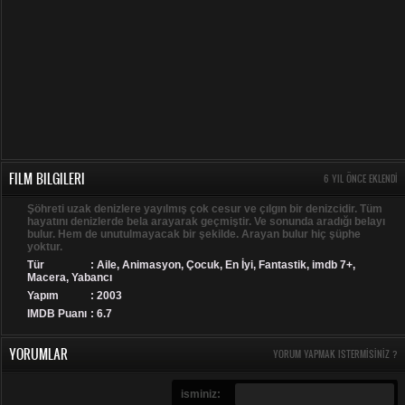
FILM BILGILERI
6 YIL ÖNCE EKLENDI
Şöhreti uzak denizlere yayılmış çok cesur ve çılgın bir denizcidir. Tüm
hayatını denizlerde bela arayarak geçmiştir. Ve sonunda aradığı belayı
bulur. Hem de unutulmayacak bir şekilde. Arayan bulur hiç şüphe
yoktur.
Tür
:
Aile
,
Animasyon
,
Çocuk
,
En İyi
,
Fantastik
,
imdb 7+
,
Macera
,
Yabancı
Yapım
: 2003
IMDB Puanı
: 6.7
YORUMLAR
YORUM YAPMAK ISTERMISINIZ ?
isminiz: