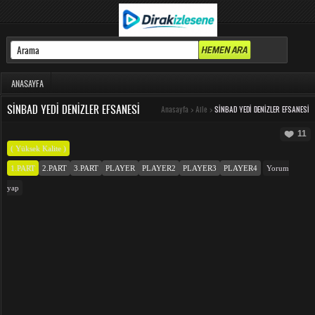
ANASAYFA
SINBAD YEDI DENIZLER EFSANESI
Anasayfa
>
Aile
>
SINBAD YEDI DENIZLER EFSANESI
11
( Yüksek Kalite )
1.PART
2.PART
3.PART
PLAYER
PLAYER2
PLAYER3
PLAYER4
Yorum
yap