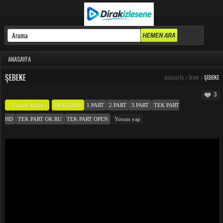
ANASAYFA
ŞEBEKE
Anasayfa
>
Dram
>
ŞEBEKE
3
( Yüksek Kalite )
FRAGMAN
1.PART
2.PART
3.PART
TEK PART
HD
TEK PART OK.RU
TEK PART OPEN
Yorum yap