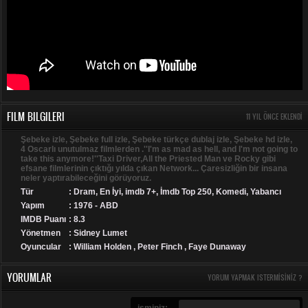
FILM BILGILERI
11 YIL ÖNCE EKLENDI
Şebeke izle, Şebeke full izle, Şebeke türkçe dublaj izle, Şebeke hd izle,
4 Oscarlı unutulmaz filmlerden .''I'm as mad as hell, and I'm not going to
take this anymore!''Taxi Driver,All the Priested Man ve Rocky gibi
efsane filmlerinin çıktığı yılda çıkan Network... Çaresizliğin bir insana
neler yaptırabileceğini görüyoruz.
Tür
:
Dram
,
En İyi
,
imdb 7+
,
İmdb Top 250
,
Komedi
,
Yabancı
Yapım
: 1976 - ABD
IMDB Puanı
: 8.3
Yönetmen
: Sidney Lumet
Oyuncular
: William Holden , Peter Finch , Faye Dunaway
YORUMLAR
YORUM YAPMAK ISTERMISINIZ ?
isminiz: