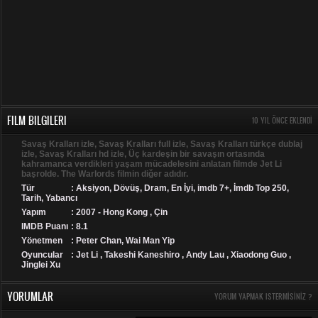
FILM BILGILERI
10 YIL ÖNCE EKLENDI
Savaş Kralları izle, Savaş Kralları full izle, Savaş Kralları türkçe dublaj
izle, Savaş Kralları hd izle, Üç kardeşin bir savaşın ortasında
kahramanca verdikleri yaşam mücadelesini anlatan filmde Jet Li
başrolde. The Warlords filmin diğer adıdır.
Tür
:
Aksiyon
,
Dövüş
,
Dram
,
En İyi
,
imdb 7+
,
İmdb Top 250
,
Tarih
,
Yabancı
Yapım
: 2007 - Hong Kong , Çin
IMDB Puanı
: 8.1
Yönetmen
: Peter Chan, Wai Man Yip
Oyuncular
: Jet Li , Takeshi Kaneshiro , Andy Lau , Xiaodong Guo ,
Jinglei Xu
YORUMLAR
YORUM YAPMAK ISTERMISINIZ ?