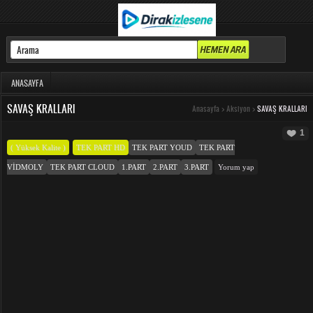
ANASAYFA
SAVAŞ KRALLARI
Anasayfa
>
Aksiyon
>
SAVAŞ KRALLARI
1
( Yüksek Kalite )
TEK PART HD
TEK PART YOUD
TEK PART
VIDMOLY
TEK PART CLOUD
1.PART
2.PART
3.PART
Yorum yap