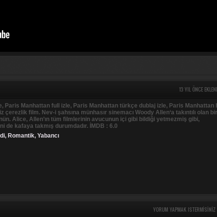
13 YIL ÖNCE EKLEN
, Paris Manhattan full izle, Paris Manhattan türkçe dublaj izle, Paris Manhattan 
z çerezlik film. Nev-i şahsına münhasır sinemacı Woody Allen‘a takıntılı olan bi
. Alice, Allen’ın tüm filmlerinin avucunun içi gibi bildiği yetmezmiş gibi,
ni de kafaya takmış durumdadır. İMDB : 6.0
di
,
Romantik
,
Yabancı
YORUM YAPMAK ISTERMISINIZ