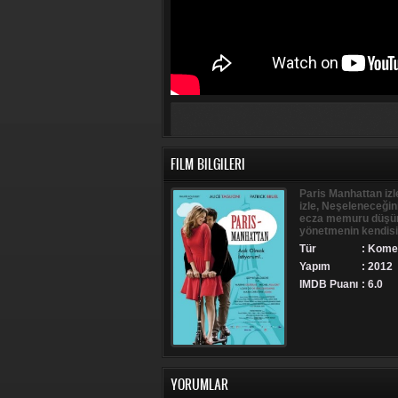
FILM BILGILERI
Paris Manhattan izle
izle, Neşeleneceğini
ecza memuru düşünün
yönetmenin kendisi
Tür
:
Kome
Yapım
: 2012
IMDB Puanı
: 6.0
YORUMLAR