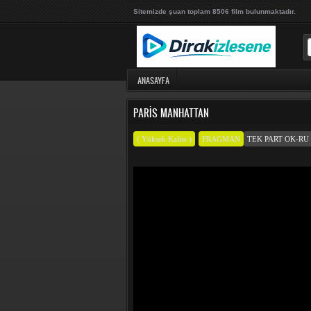
Sitemizde şuan toplam 8506 film bulunmaktadır.
ANASAYFA
PARIS MANHATTAN
( Yüksek Kalite )
FRAGMAN
TEK PART OK-RU