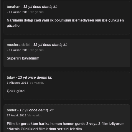
tunahan
-
13 yıl önce demiş ki:
21 Haziran 2013
'de yazıldı.
narnianın dolap cadı yani ilk bölümünü izlemediysen onu izle çünkü en
güzeli o
muslera delisi
-
13 yıl önce demiş ki:
27 Haziran 2013
'de yazıldı.
süperrrr bayıldımm
tülay
-
13 yıl önce demiş ki:
3 Ağustos 2013
'de yazıldı.
çokk güzel
önder
-
13 yıl önce demiş ki:
27 Aralık 2013
'de yazıldı.
filim ler gercekten harika hemen hemen gunde 2 veya 3 filim izliyorum
“Narnia Günlükleri filimlerinın serisini izledim