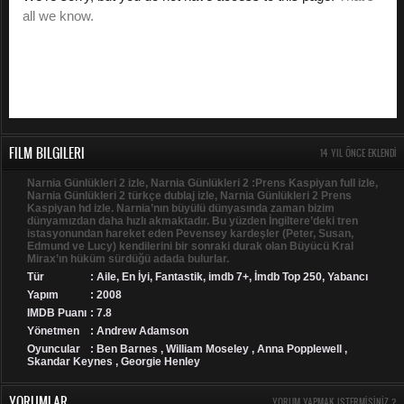
FILM BILGILERI
14 YIL ÖNCE EKLENDI
Narnia Günlükleri 2 izle, Narnia Günlükleri 2 :Prens Kaspiyan full izle,
Narnia Günlükleri 2 türkçe dublaj izle, Narnia Günlükleri 2 Prens
Kaspiyan hd izle. Narnia’nın büyülü dünyasında zaman bizim
dünyamızdan daha hızlı akmaktadır. Bu yüzden İngiltere’deki tren
istasyonundan hareket eden Pevensey kardeşler (Peter, Susan,
Edmund ve Lucy) kendilerini bir sonraki durak olan Büyücü Kral
Mirax’ın hüküm sürdüğü adada bulurlar.
Tür
:
Aile
,
En İyi
,
Fantastik
,
imdb 7+
,
İmdb Top 250
,
Yabancı
Yapım
: 2008
IMDB Puanı
: 7.8
Yönetmen
: Andrew Adamson
Oyuncular
: Ben Barnes , William Moseley , Anna Popplewell ,
Skandar Keynes , Georgie Henley
YORUMLAR
YORUM YAPMAK ISTERMISINIZ ?