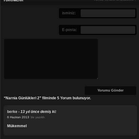
isminiz:
E-posta:
“Narnia Günlükleri 2” filminde 5 Yorum bulunuyor.
berke
-
13 yıl önce demiş ki:
6 Haziran 2013
'de yazıldı.
mükemmel