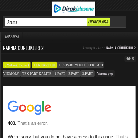
ANASAYFA
NARNIA GÜNLÜKLERI 2
Anasayfa
>
Aile
>
NARNIA GÜNLÜKLERI 2
0
( Yüksek Kalite )
TEK PART HD
TEK PART YOUD
TEK PART
VIDMOLY
TEK PART KALITE
1.PART
2.PART
3.PART
Yorum yap