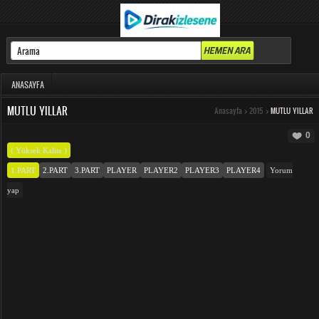
ANASAYFA
MUTLU YILLAR
Anasayfa
>
2015
>
MUTLU YILLAR
0
( Yüksek Kalite )
1.PART
2.PART
3.PART
PLAYER
PLAYER2
PLAYER3
PLAYER4
Yorum
yap