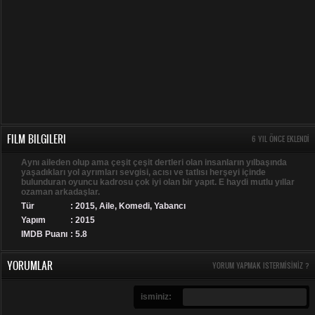
FILM BILGILERI
6 YIL ÖNCE EKLENDI
Aynı aileden olup ama çeşit çeşit dertleri olan insanların yılbaşında
yaşadıkları yol ayrımları sevgisi, acısı ve tatlısı herşeyi içinde
bulunduran oyuncu kadrosu çok iyi olan bir yapıt. E haydi mutlu yıllar
ozaman arkadaşlar.
Tür
:
2015
,
Aile
,
Komedi
,
Yabancı
Yapım
: 2015
IMDB Puanı
: 5.8
YORUMLAR
YORUM YAPMAK ISTERMISINIZ ?
isminiz: