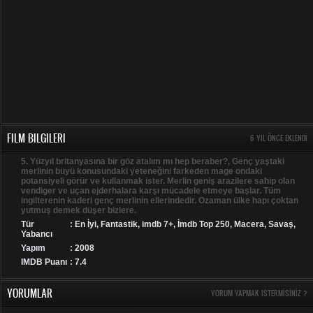
FILM BILGILERI
6 YIL ÖNCE EKLENDI
5. Yüzyıl britanyasına bir göz atalım mı hep beraber?, Genç yaştaki
merlinin büyü konusundaki yeteneğini farkeden mage ondaki
potansiyeli görür ve kullanmak ister. Merlin geniş arazilere sahip olan
vendiger ve uçan ejderhalara karşı mücadele etmeye başlar. Tüm
ingilterenin kaderi genç merlinin ellerindedir. Ozaman ülke hapı çoktan
yutmuş demek düşer bizlere.
Tür
:
En İyi
,
Fantastik
,
imdb 7+
,
İmdb Top 250
,
Macera
,
Savaş
,
Yabancı
Yapım
: 2008
IMDB Puanı
: 7.4
YORUMLAR
YORUM YAPMAK ISTERMISINIZ ?