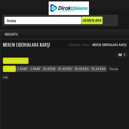
ANASAYFA
MERLIN EJDERHALARA KARŞI
Anasayfa
>
En İyi
>
MERLIN EJDERHALARA KARŞI
1
( Yüksek Kalite )
1.PART
2.PART
3.PART
PLAYER
PLAYER2
PLAYER3
PLAYER4
Yorum
yap