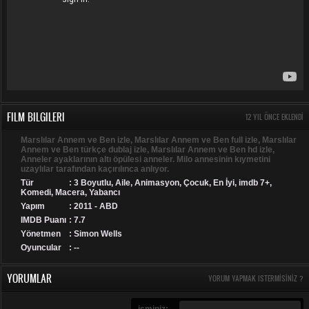
FILM BILGILERI
12 YIL ÖNCE EKLENDI
Marslılar Annem ve Ben izle, Marslılar Annem ve Ben full izle, Marslılar
Annem ve Ben türkçe dublaj izle, Marslılar Annem ve Ben hd izle,
Anneler ayaklarının altı öpülesi anneler. Milo annesinin kıymetini
uzaylılar tarafından kaçırılınca anlıyor.
Tür
:
3 Boyutlu
,
Aile
,
Animasyon
,
Çocuk
,
En İyi
,
imdb 7+
,
Komedi
,
Macera
,
Yabancı
Yapım
: 2011 - ABD
IMDB Puanı
: 7.7
Yönetmen
: Simon Wells
Oyuncular
: --
YORUMLAR
YORUM YAPMAK ISTERMISINIZ ?
isminiz: