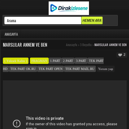
ANASAYFA
MARSLILAR ANNEM VE BEN
Anasayfa
>
3 Boyutlu
>
MARSLILAR ANNEM VE BEN
2
( Yüksek Kalite )
FRAGMAN
1.PART
2.PART
3.PART
TEK PART
HD
TEK PART OK.RU
TEK PART OPEN
TEK PART MAIL.RU
Yorum yap