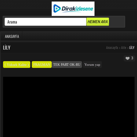
ANASAYFA
LILY
Anasayfa
>
Aile
>
LILY
3
( Yüksek Kalite )
FRAGMAN
TEK PART OK-RU
Yorum yap