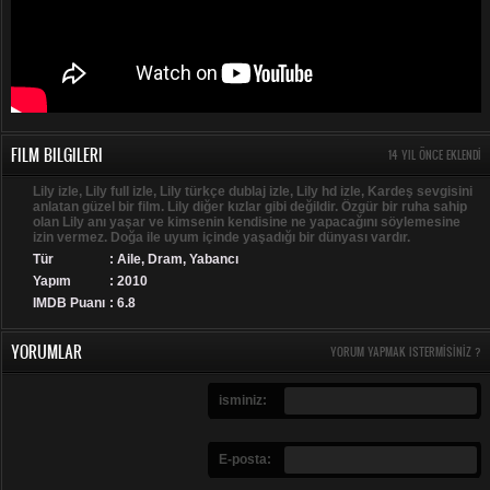
FILM BILGILERI
14 YIL ÖNCE EKLENDI
Lily izle, Lily full izle, Lily türkçe dublaj izle, Lily hd izle, Kardeş sevgisini
anlatan güzel bir film. Lily diğer kızlar gibi değildir. Özgür bir ruha sahip
olan Lily anı yaşar ve kimsenin kendisine ne yapacağını söylemesine
izin vermez. Doğa ile uyum içinde yaşadığı bir dünyası vardır.
Tür
:
Aile
,
Dram
,
Yabancı
Yapım
: 2010
IMDB Puanı
: 6.8
YORUMLAR
YORUM YAPMAK ISTERMISINIZ ?
isminiz:
E-posta: