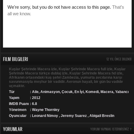
FILM BILGILERI
12 YIL ÖNCE EKLENDI
Kuşlar Şehrinde Macera izle, Kuşlar Şehrinde Macera full izle, Kuşlar
Şehrinde Macera türkçe dublaj izle, Kuşlar Şehrinde Macera hd izle,
Afrikanın ortasındaki kuş şehri Zambezia, yumurta avcılarına karşı
savunmasıyla meşhur bir vadidir. Aeronun hayali, bir gün bu vadide
uçmaktır.
Tür
:
Aile
,
Animasyon
,
Çocuk
,
En İyi
,
Komedi
,
Macera
,
Yabancı
Yapım
: 2012
IMDB Puanı
: 6.8
Yönetmen
: Wayne Thornley
Oyuncular
: Leonard Nimoy , Jeremy Suarez , Abigail Breslin
YORUMLAR
YORUM YAPMAK ISTERMISINIZ ?