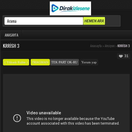
ANASAYFA
KRRISH 3
Anasayfa
>
Aksiyon
>
KRRISH 3
31
( Yüksek Kalite )
FRAGMAN
TEK PART OK-RU
Yorum yap