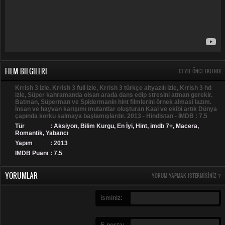
FILM BILGILERI
13 YIL ÖNCE EKLENDI
Krrish 3 izle, Krrish 3 full izle, Krrish 3 türkçe altyazılı izle, Krrish 3 hd
izle, Süper kahramanda olsan arada dans edip stresini atman gerekir.
Batman, Süperman ve Spidermanin hint filmlerini örnek almasi lazım.
İnsan ve hayvan karışımı mutantlar oluşturan Kaal ve ekibi artık Dünya
çapında korku salmaya başlamışlardır. 2013 - Hindistan - İMDB : 7.5
Tür
:
Aksiyon
,
Bilim Kurgu
,
En İyi
,
Hint
,
imdb 7+
,
Macera
,
Romantik
,
Yabancı
Yapım
: 2013
IMDB Puanı
: 7.5
YORUMLAR
YORUM YAPMAK ISTERMISINIZ ?
isminiz:
E-posta: