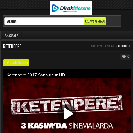
ANASAYFA
KETENPERE
Anasayfa
>
Komedi
>
KETENPERE
0
( Yüksek Kalite )