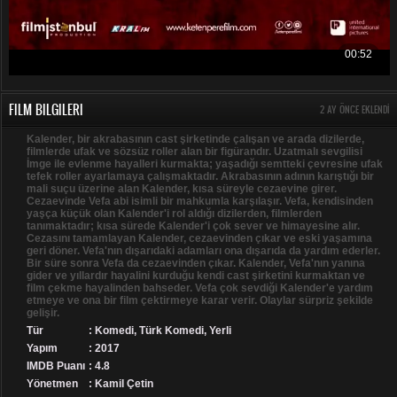
FILM BILGILERI
2 AY ÖNCE EKLENDI
Kalender, bir akrabasının cast şirketinde çalışan ve arada dizilerde,
filmlerde ufak ve sözsüz roller alan bir figürandır. Uzatmalı sevgilisi
İmge ile evlenme hayalleri kurmakta; yaşadığı semtteki çevresine ufak
tefek roller ayarlamaya çalışmaktadır. Akrabasının adının karıştığı bir
mali suçu üzerine alan Kalender, kısa süreyle cezaevine girer.
Cezaevinde Vefa abi isimli bir mahkumla karşılaşır. Vefa, kendisinden
yaşça küçük olan Kalender'i rol aldığı dizilerden, filmlerden
tanımaktadır; kısa sürede Kalender'i çok sever ve himayesine alır.
Cezasını tamamlayan Kalender, cezaevinden çıkar ve eski yaşamına
geri döner. Vefa'nın dışarıdaki adamları ona dışarıda da yardım ederler.
Bir süre sonra Vefa da cezaevinden çıkar. Kalender, Vefa'nın yanına
gider ve yıllardır hayalini kurduğu kendi cast şirketini kurmaktan ve
film çekme hayalinden bahseder. Vefa çok sevdiği Kalender'e yardım
etmeye ve ona bir film çektirmeye karar verir. Olaylar sürpriz şekilde
gelişir.
Tür
:
Komedi
,
Türk Komedi
,
Yerli
Yapım
: 2017
IMDB Puanı
: 4.8
Yönetmen
: Kamil Çetin