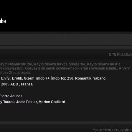
13 YIL ÖNCE EKLEN
ayıp Nişanlı full izle, Kayıp Nişanlı türkçe dublaj izle, Kayıp Nişanlı hd izle,
olaylaştırır.. Gözyaşların senin söyleyemediklerini söylemek içindir.. A Very
min Orijinal adıdır.
,
En İyi
,
Erotik
,
Gizem
,
imdb 7+
,
İmdb Top 250
,
Romantik
,
Yabancı
- 2005 ABD , Fransa
Pierre Jeunet
y Tautou, Jodie Foster, Marion Cotillard
YORUM YAPMAK ISTERMISINIZ