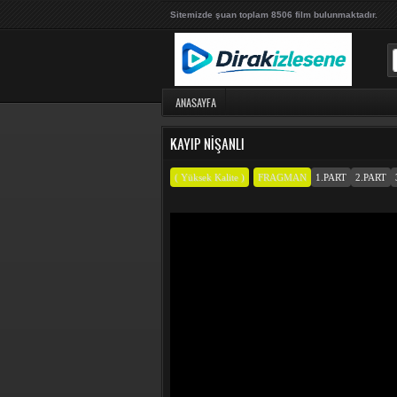
Sitemizde şuan toplam 8506 film bulunmaktadır.
ANASAYFA
KAYIP NIŞANLI
( Yüksek Kalite )
FRAGMAN
1.PART
2.PART