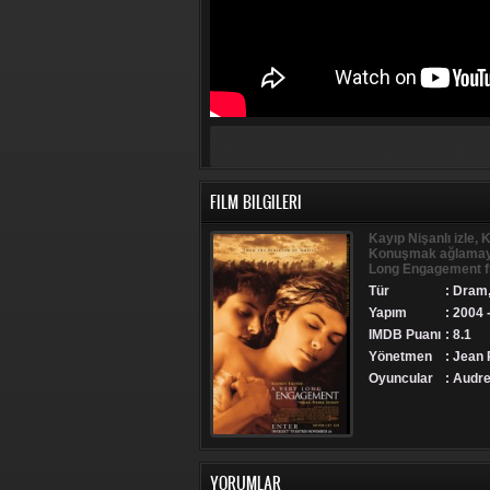
FILM BILGILERI
Kayıp Nişanlı izle, K
Konuşmak ağlamayı k
Long Engagement fil
Tür
:
Dram
Yapım
: 2004 
IMDB Puanı
: 8.1
Yönetmen
: Jean 
Oyuncular
: Audre
YORUMLAR