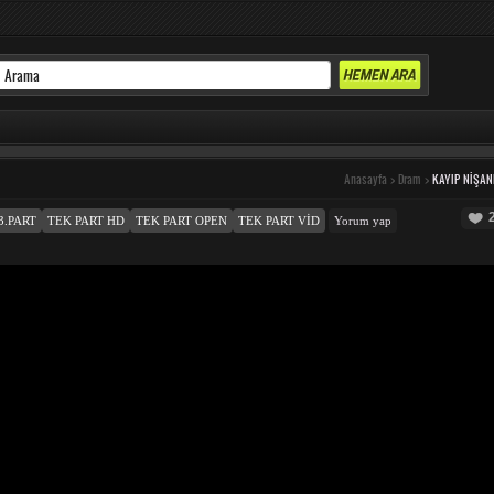
Anasayfa
>
Dram
>
KAYIP NIŞAN
3.PART
TEK PART HD
TEK PART OPEN
TEK PART VID
Yorum yap