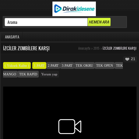
ANASAYFA
İZCILER ZOMBILERE KARŞI
Anasayfa
>
2015
>
İZCILER ZOMBILERE KARŞI
21
( Yüksek Kalite )
1.PART
2.PART
3.PART
TEK OKRU
TEK OPEN
TEK
MANGO
TEK RAPID
Yorum yap