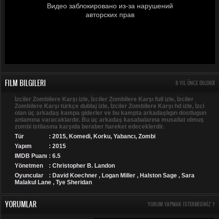
FILM BILGILERI
8 YIL ÖNCE EKLENDI
İzciler Zombilere Karşı izle, İzciler Zombilere Karşı full izle, İzciler
Zombilere Karşı türkçe dublaj izle, İzciler Zombilere Karşı hd izle, İzci
olan üç arkadaş kampa giderler ve bu kampta arkadaşlıgın dostlugun
anlamına varacaklardır. Bu üç arkadaş kasabalarına musallat olmuş
zombi istilasına karşıda beraber hareket edeceklerdir.
Tür
:
2015
,
Komedi
,
Korku
,
Yabancı
,
Zombi
Yapım
: 2015
IMDB Puanı
: 6.5
Yönetmen
: Christopher B. Landon
Oyuncular
: David Koechner , Logan Miller , Halston Sage , Sara
Malakul Lane , Tye Sheridan
YORUMLAR
YORUM YAPMAK ISTERMISINIZ ?