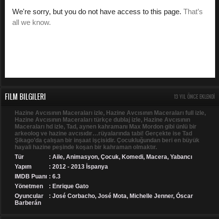
FILM BILGILERI
13 YIL ÖNCE EKLENDI
Hazine Avcısının Maceraları izle, Hazine Avcısının Maceraları full izle,
Hazine Avcısının Maceraları türkçe dublaj izle, Hazine Avcısının
Maceraları hd izle, Tad, aynen kahramanı Max Mordon gibi ünlü bir
arkeolog ve hazine avcısıdır…rüyalarında tabi! Gerçekte ise Tad
Şikago’da çalışan bir inşaat işçisidir. Çocukluğundan beri en büyük
hayali hazine peşinde koşan bir kahraman olmaktır.
Tür
:
Aile
,
Animasyon
,
Çocuk
,
Komedi
,
Macera
,
Yabancı
Yapım
: 2012 - 2013 İspanya
IMDB Puanı
: 6.3
Yönetmen
: Enrique Gato
Oyuncular
: José Corbacho, José Mota, Michelle Jenner, Óscar
Barberán