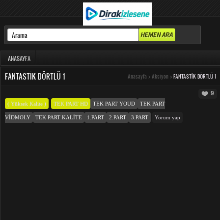
ANASAYFA
FANTASTIK DÖRTLÜ 1
Anasayfa
>
Aksiyon
>
FANTASTIK DÖRTLÜ 1
9
( Yüksek Kalite )
TEK PART HD
TEK PART YOUD
TEK PART
VIDMOLY
TEK PART KALITE
1.PART
2.PART
3.PART
Yorum yap