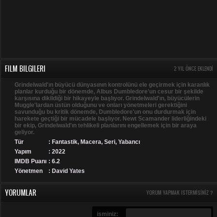
FILM BILGILERI
2 YIL ÖNCE EKLENDI
Grindelwald'ın büyücü dünyasının kontrolünü ele geçirmek için karanlık
planlar kurduğu bir dönemde, Albus Dumbledore'un cesur bir şekilde
karşısına dikildiği bir hikayeyle başlıyor. Grindelwald'ın, büyücülerin
Muggle'lardan üstün olduğunu ve onları yönetmeleri gerektiğini
savunduğu bu kritik dönemde, Dumbledore'un onu durdurmak için
harekete geçtiği bir mücadele başlıyor. Newt Scamander liderliğindeki
bir ekip, Grindelwald'ın tehlikeli planlarını engellemek için bir araya
geliyor.
Tür
:
Fantastik
,
Macera
,
Seri
,
Yabancı
Yapım
: 2022
IMDB Puanı
: 6.2
Yönetmen
: David Yates
YORUMLAR
YORUM YAPMAK ISTERMISINIZ ?
isminiz: