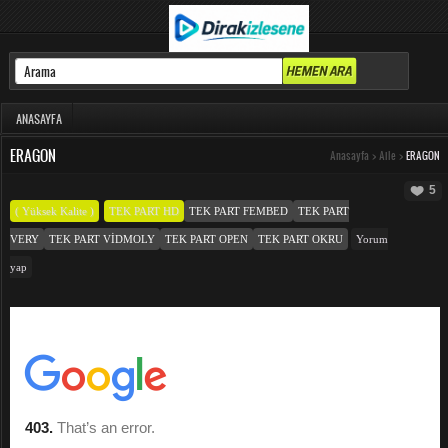
ANASAYFA
ERAGON
Anasayfa
>
Aile
>
ERAGON
5
( Yüksek Kalite )
TEK PART HD
TEK PART FEMBED
TEK PART
VERY
TEK PART VIDMOLY
TEK PART OPEN
TEK PART OKRU
Yorum
yap