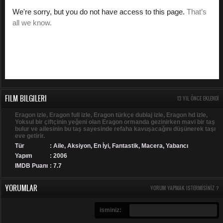
FILM BILGILERI
13 YIL ÖNCE EKLENDI
Eragon izle, Eragon full izle, Eragon türkçe dublaj izle, Eragon hd izle,
Yoksul bir çiftçinin yeğeni olan Eragon ormanda gezinirken mavi bir taş
bulur ve ailesinin bu taş sayesinde refaha kavuşacağını düşünerek taşı
eve getirir.
Tür
:
Aile
,
Aksiyon
,
En İyi
,
Fantastik
,
Macera
,
Yabancı
Yapım
: 2006
IMDB Puanı
: 7.7
YORUMLAR
YORUM YAPMAK ISTERMISINIZ ?
isminiz: