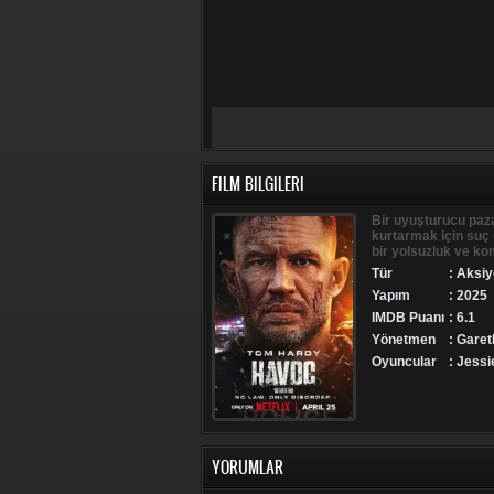
FILM BILGILERI
Bir uyuşturucu pazar
kurtarmak için suç 
bir yolsuzluk ve kom
Tür
:
Aksiy
Yapım
: 2025
IMDB Puanı
: 6.1
Yönetmen
: Gare
Oyuncular
: Jessi
YORUMLAR