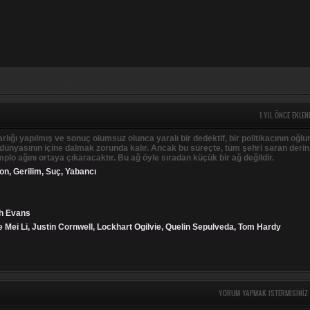
1 YIL ÖNCE EKLEN
lığı yapılmış ve sonuç olumsuz olunca yaralı bir dedektif, bir politikacının oğlu
dünyasının içine dalmak zorunda kalır. Ancak bu süreçte, tüm şehri saran derin
plo ağını ortaya çıkaracaktır. Bu ağ öyle sıradan küçük bir ağ değildir.
on
,
Gerilim
,
Suç
,
Yabancı
th Evans
e Mei Li, Justin Cornwell, Lockhart Ogilvie, Quelin Sepulveda, Tom Hardy
YORUM YAPMAK ISTERMISINIZ