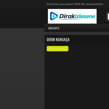
Sitemizde şuan toplam 8506 film bulunmaktadır.
ANASAYFA
DERIN KARGAŞA
( Yüksek Kalite )