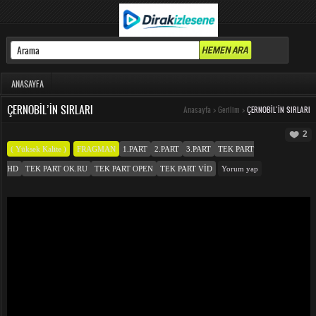
ANASAYFA
ÇERNOBIL’IN SIRLARI
Anasayfa
>
Gerilim
>
ÇERNOBIL’IN SIRLARI
2
( Yüksek Kalite )
FRAGMAN
1.PART
2.PART
3.PART
TEK PART
HD
TEK PART OK.RU
TEK PART OPEN
TEK PART VID
Yorum yap