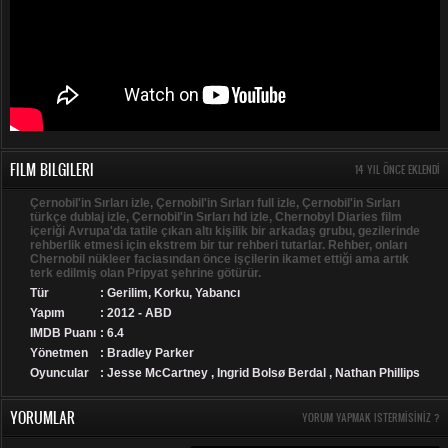
FILM BILGILERI
14 YIL ÖNCE EKLENDI
Çernobil'in Sırları izle, Çernobil'in Sırları full izle, Çernobil'in Sırları
türkçe dublaj izle, Çernobil'in Sırları hd izle, Chernobyl Diaries film
içeriği Avrupa'da tatile çıkan altı kişilik bir arkadaş grubu, gezilerinde
rehberlik etmesi için ekstrem bir tur rehberi tutarlar. Rehber, onları
Chernobil nükleer faciasından önce işçilerin ikamet ettiği ama artık
terk edilmiş olan Pripyat şehrine götürür.
Tür
:
Gerilim
,
Korku
,
Yabancı
Yapım
: 2012 - ABD
IMDB Puanı
: 6.4
Yönetmen
: Bradley Parker
Oyuncular
: Jesse McCartney , Ingrid Bolsø Berdal , Nathan Phillips
YORUMLAR
YORUM YAPMAK ISTERMISINIZ ?