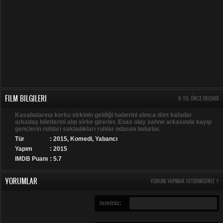
FILM BILGILERI
6 YIL ÖNCE EKLENDI
Kasabalarına korku sirkinin geldiği haberini alınca dört kafadar
arkadaş biletlerini alıp sirke girerler. Esas olay sahne arkasında kayıp
gençlerin ruhları sakladıkları ruhlar odasını bulurlar.
Tür
:
2015
,
Komedi
,
Yabancı
Yapım
: 2015
IMDB Puanı
: 5.7
YORUMLAR
YORUM YAPMAK ISTERMISINIZ ?
isminiz: