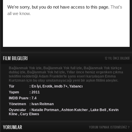
FILM BILGILERI
12 YIL ÖNCE EKLENDI
Bağlanmak Yok izle, Bağlanmak Yok full izle, Bağlanmak Yok türkçe
dublaj izle, Bağlanmak Yok hd izle, Yıllar önce henüz ergenken çıkma
teklifini reddettiği Adam Franklin’le şans eseri karşılaşan Emma
Kurtzman için bu olay unutamayacağı yeni bir aşkın fitilini ateşler.
Tür
:
En İyi
,
Erotik
,
imdb 7+
,
Yabancı
Yapım
: 2011
IMDB Puanı
: 7.4
Yönetmen
: Ivan Reitman
Oyuncular
: Natalie Portman , Ashton Kutcher , Lake Bell , Kevin
Kline , Cary Elwes
YORUMLAR
YORUM YAPMAK ISTERMISINIZ ?