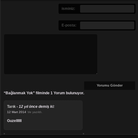
isminiz:
E-posta:
“Bağlanmak Yok” filminde 1 Yorum bulunuyor.
Tarık
-
12 yıl önce demiş ki:
12 Mart 2014
'de yazıldı.
Guzellllll