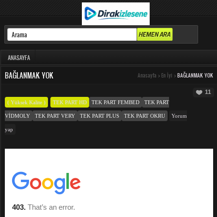
ANASAYFA
BAĞLANMAK YOK
Anasayfa
>
En İyi
>
BAĞLANMAK YOK
11
( Yüksek Kalite )
TEK PART HD
TEK PART FEMBED
TEK PART
VIDMOLY
TEK PART VERY
TEK PART PLUS
TEK PART OKRU
Yorum
yap