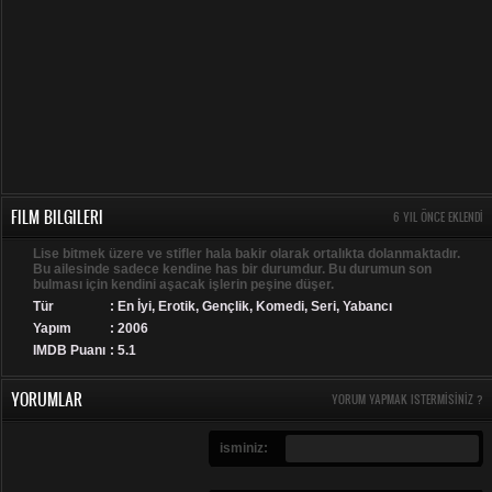
FILM BILGILERI
6 YIL ÖNCE EKLENDI
Lise bitmek üzere ve stifler hala bakir olarak ortalıkta dolanmaktadır.
Bu ailesinde sadece kendine has bir durumdur. Bu durumun son
bulması için kendini aşacak işlerin peşine düşer.
Tür
:
En İyi
,
Erotik
,
Gençlik
,
Komedi
,
Seri
,
Yabancı
Yapım
: 2006
IMDB Puanı
: 5.1
YORUMLAR
YORUM YAPMAK ISTERMISINIZ ?
isminiz: