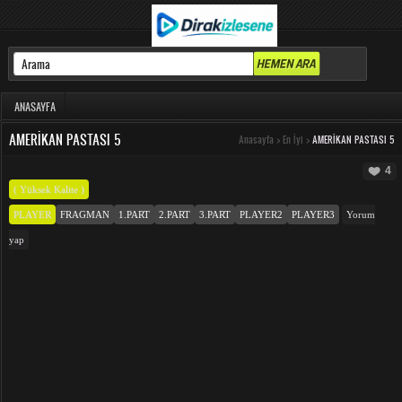
ANASAYFA
AMERIKAN PASTASI 5
Anasayfa
>
En İyi
>
AMERIKAN PASTASI 5
4
( Yüksek Kalite )
PLAYER
FRAGMAN
1.PART
2.PART
3.PART
PLAYER2
PLAYER3
Yorum
yap