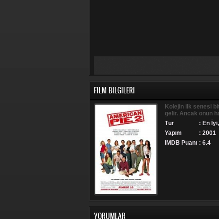
FILM BILGILERI
Kolejin ilk senesi b
gelir. Ancak onun h
Tür
:
En İyi
Yapım
: 2001
IMDB Puanı
: 6.4
YORUMLAR