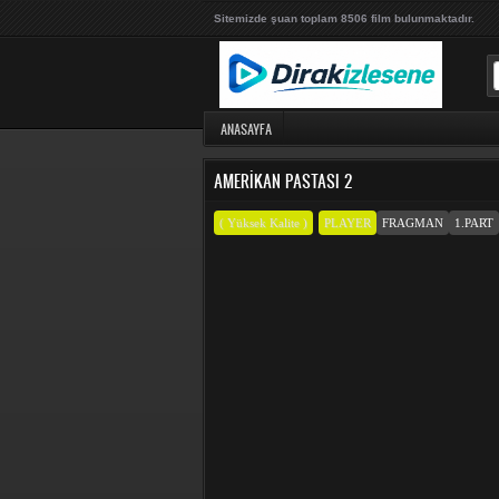
Sitemizde şuan toplam 8506 film bulunmaktadır.
ANASAYFA
AMERIKAN PASTASI 2
( Yüksek Kalite )
PLAYER
FRAGMAN
1.PART