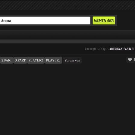
Anasayfa
>
En İyi
>
AMERIKAN PASTASI
2.PART
3.PART
PLAYER2
PLAYER3
Yorum yap