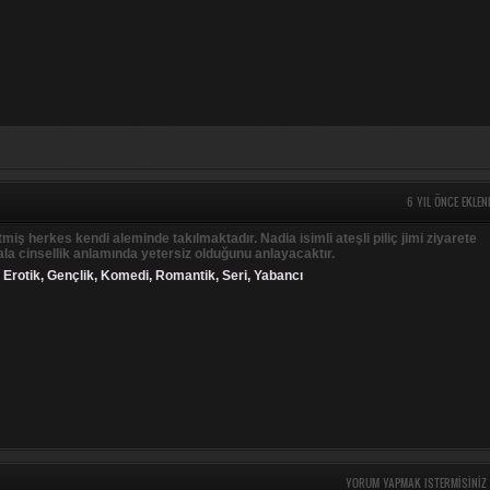
6 YIL ÖNCE EKLEN
itmiş herkes kendi aleminde takılmaktadır. Nadia isimli ateşli piliç jimi ziyarete
ala cinsellik anlamında yetersiz olduğunu anlayacaktır.
,
Erotik
,
Gençlik
,
Komedi
,
Romantik
,
Seri
,
Yabancı
YORUM YAPMAK ISTERMISINIZ