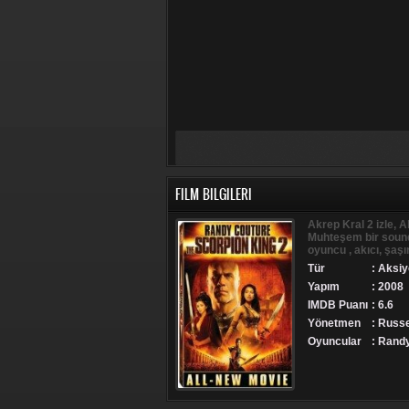
FILM BILGILERI
Akrep Kral 2 izle, Ak
Muhteşem bir soundr
oyuncu , akıcı, şaşı
Tür
:
Aksiy
Yapım
: 2008
IMDB Puanı
: 6.6
Yönetmen
: Russ
Oyuncular
: Rand