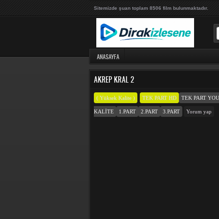
Sitemizde şuan toplam 8506 film bulunmaktadır.
ANASAYFA
AKREP KRAL 2
( Yüksek Kalite )
TEK PART HD
TEK PART YO
KALITE
1.PART
2.PART
3.PART
Yorum yap