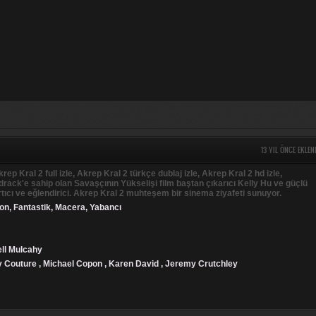
13 YIL ÖNCE EKLEN
rep Kral 2 full izle, Akrep Kral 2 türkçe dublaj izle, Akrep Kral 2 hd izle,
ack'e sahip olan Savaşçının Yükselişi film baştan çıkarıcı Kelly Hu ve güçlü
rtıcı ve eğlendirici. Akrep Kral 2 muhteşem bir sinema ziyafeti sunuyor.
on
,
Fantastik
,
Macera
,
Yabancı
ell Mulcahy
y Couture , Michael Copon , Karen David , Jeremy Crutchley