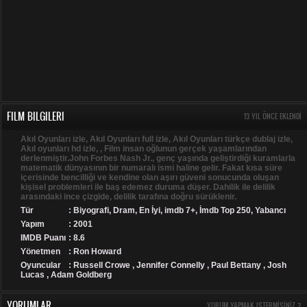
FILM BILGILERI
13 YIL ÖNCE EKLENDI
Akıl Oyunları izle, Akıl Oyunları full izle, Akıl Oyunları türkçe dublaj izle,
Akıl oyunları hd izle, , Film insan oğlunun gerçek yaşamlarından
derlenmiştir.John Forbes Nash Jr., genç yaşında geliştirdiği kuramlarla
matematik dünyasının bir numaralı ismi haline gelir. Fakat kısa süre
içerisinde bencilliği ve kendine olan aşırı güveni sonucunda oluşan
kişisel problemleri ile baş edemez duruma düşer. Dahilik ile delilik
arasındaki ince çizgide, delilik tarafına doğru sürüklenir.
Tür
:
Biyografi
,
Dram
,
En İyi
,
imdb 7+
,
İmdb Top 250
,
Yabancı
Yapım
: 2001
IMDB Puanı
: 8.6
Yönetmen
: Ron Howard
Oyuncular
: Russell Crowe , Jennifer Connelly , Paul Bettany , Josh
Lucas , Adam Goldberg
YORUMLAR
YORUM YAPMAK ISTERMISINIZ ?