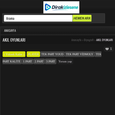
ANASAYFA
AKIL OYUNLARI
Anasayfa
>
Biyografi
>
AKIL OYUNLARI
1
( Yüksek Kalite )
PLAYER
TEK PART YOUD
TEK PART VIDMOLY
TEK
PART KALITE
1.PART
2.PART
3.PART
Yorum yap