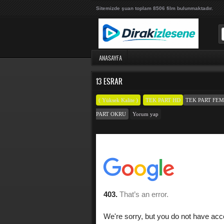
Sitemizde şuan toplam 8506 film bulunmaktadır.
ANASAYFA
13 ESRAR
( Yüksek Kalite )
TEK PART HD
TEK PART FE
PART OKRU
Yorum yap