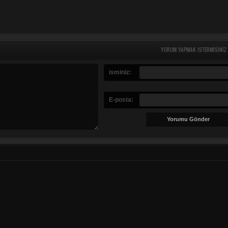
YORUM YAPMAK ISTERMISINIZ
isminiz:
E-posta: