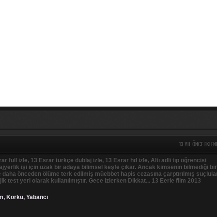
13 YIL ÖNCE EKLEN
ar full izle, 13 Esrar türkçe dublaj izle, 13 Esrar hd izle, Altı adli tıp öğrencisi
ajyerlik işi için uzak bir adaya bilimsel keşfe çıkar. Ancak kimsenin bilmediği bir
e daha önceden ölüme terk edilmiş müebbet hapis cezasına çarptırılmış suçlula
lojik test yeri olarak kullanılmıştır. Gece izlerken Dikkat... 13 Eerie film 2013
im
,
Korku
,
Yabancı