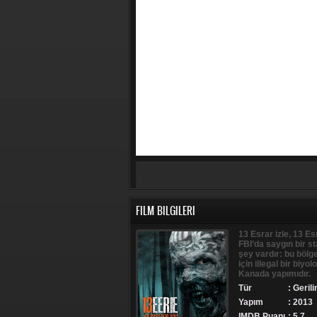
FILM BILGILERI
13 Esrar izle, 13 Esr
FBI’da saygın bir st
şey vardır: bu bölg
için illegal bir biyo
Kanada yapımıdır.
Tür
:
Geril
Yapım
: 2013
IMDB Puanı
: 5.7