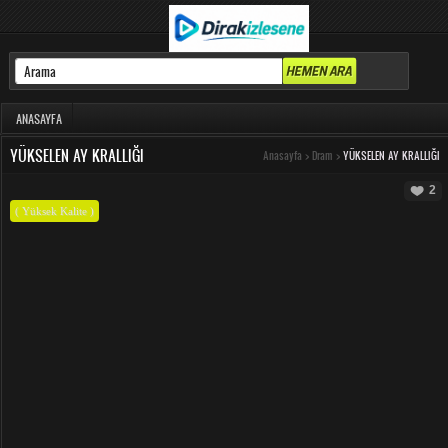
ANASAYFA
YÜKSELEN AY KRALLIĞI
Anasayfa
>
Dram
>
YÜKSELEN AY KRALLIĞI
2
( Yüksek Kalite )