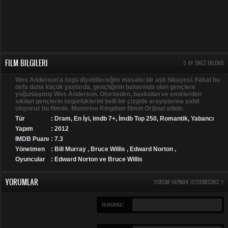
FILM BILGILERI
5 AY ÖNCE EKLENDI
Wes Anderson'a özgü diyebileceğim masalsı bir aşk hikayesi. Fakat bu
defa daha küçük yaşlarda, gençliğinin baharında olan gençlere
yoğunlaşmış Wes Anderson. Otoriteden, baskıdan ve emirlerden
sıkılan gençlerin özgürlüklerini belli bir çizgide arayışlarına şahit
oluyoruz bu filmde. Moonrise Kingdom filmin Orijinal adıdır.
Tür
:
Dram
,
En İyi
,
imdb 7+
,
İmdb Top 250
,
Romantik
,
Yabancı
Yapım
: 2012
IMDB Puanı
: 7.3
Yönetmen
: Bill Murray , Bruce Willis , Edward Norton ,
Oyuncular
: Edward Norton ve Bruce Willis
YORUMLAR
YORUM YAPMAK ISTERMISINIZ ?
isminiz: