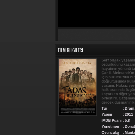
FILM BILGILERI
Serf olarak yaşamın
özgürlüğünü kazanma
hayatının yönünü ta
Çar II. Aleksandr'ın
için huzursuzluk büy
doğrultusunda kulla
yaşanır. Haksız ye
halk arasında özgü
kaçarken diğer yan
birleştirir. Çatışm
gerçek düşmanın ki
Tür
:
Dram
Yapım
: 2011
IMDB Puanı
: 5.8
Yönetmen
: Dona
Oyuncular
: Mant