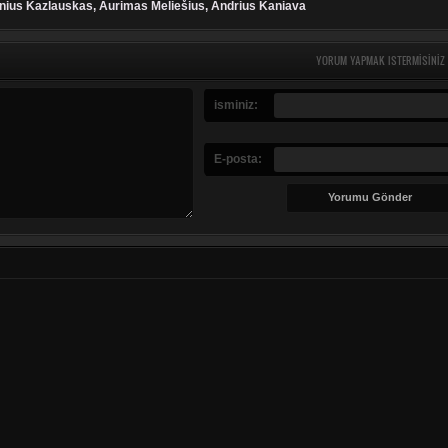
nius Kazlauskas, Aurimas Meliešius, Andrius Kaniava
YORUM YAPMAK ISTERMISINIZ
isminiz:
E-posta: