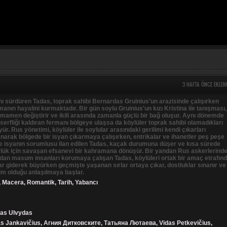
3 HAFTA ÖNCE EKLEN
ı sürdüren Tadas, toprak sahibi Bernardas Gruinius'un arazisinde çalışırken
nın hayalini kurmaktadır. Bir gün soylu Gruinius'un kızı Kristina ile tanışması,
mamen değiştirir ve ikili arasında zamanla güçlü bir bağ oluşur. Aynı dönemde
 serfliği kaldıran fermanı bölgeye ulaşsa da köylüler toprak sahibi olamadıkları
ür. Rus yönetimi, köylüler ile soylular arasındaki gerilimi kendi çıkarları
narak bölgede bir isyan çıkarmaya çalışırken, entrikalar ve ihanetler peş peşe
re isyanın sorumlusu ilan edilen Tadas, kaçak durumuna düşer ve kısa sürede
rlük için savaşan efsanevi bir kahramana dönüşür. Bir yandan Rus askerlerind
dan masum insanları korumaya çalışan Tadas, köylüleri ortak bir amaç etrafın
alar giderek büyürken geçmişte yaşanan sırlar ortaya çıkar, dostluklar sınanır ve
m olduğu anlaşılmaya başlar.
,
Macera
,
Romantik
,
Tarih
,
Yabancı
tas Ulvydas
as Jankavičius, Агния Дитковските, Татьяна Лютаева, Vidas Petkevičius,