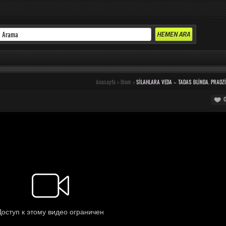
Anasayfa
>
Dram
>
SILAHLARA VEDA – TADAS BLINDA. PRADZ