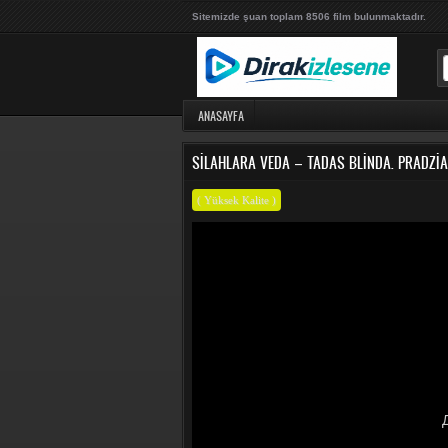
Sitemizde şuan toplam 8506 film bulunmaktadır.
ANASAYFA
SILAHLARA VEDA – TADAS BLINDA. PRADZIA
( Yüksek Kalite )